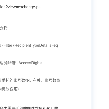
-
sion?view=exchange-ps
量委托
lter {RecipientTypeDetails -eq
r “管理员邮箱” -AccessRights
置委托的账号数多少有关，账号数量
询微软客服）
箱服务中需要迁移的邮件数量和预计的