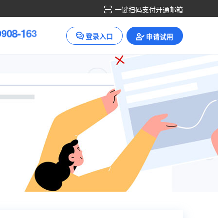
一键扫码支付开通邮箱
0
9
0
8
-
1
6
3
登录入口
申请试用