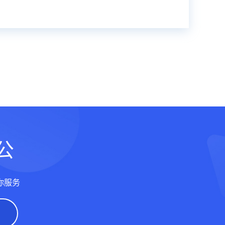
公
你服务