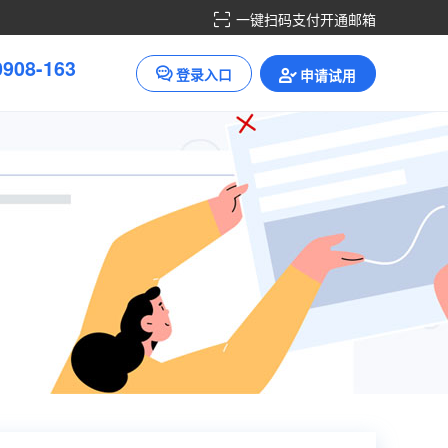
一键扫码支付开通邮箱
0
9
0
8
-
1
6
3
登录入口
申请试用