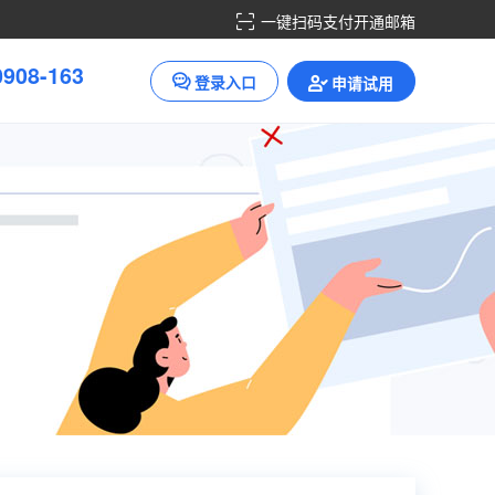
一键扫码支付开通邮箱
0
9
0
8
-
1
6
3
登录入口
申请试用