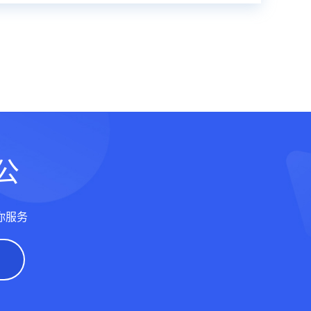
公
你服务