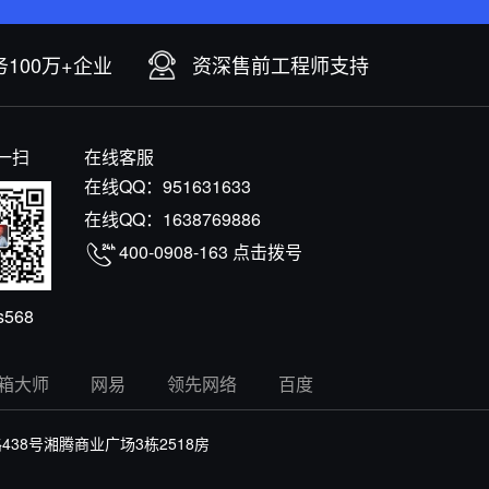
100万+企业
资深售前工程师支持
一扫
在线客服
在线QQ：
951631633
在线QQ：
1638769886
400-0908-163
点击拨号
s568
箱大师
网易
领先网络
百度
8号湘腾商业广场3栋2518房