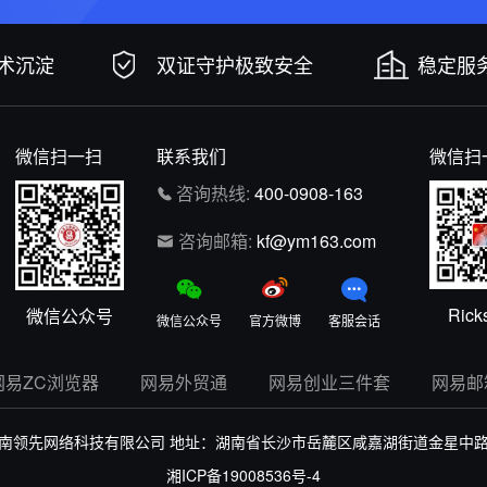
技术沉淀
双证守护极致安全
稳定服务
微信扫一扫
联系我们
微信扫
咨询热线:
400-0908-163
咨询邮箱:
kf@ym163.com
Rick
微信公众号
微信公众号
官方微博
客服会话
网易ZC浏览器
网易外贸通
网易创业三件套
网易邮
南领先网络科技有限公司
地址：湖南省长沙市岳麓区咸嘉湖街道金星中路43
湘ICP备19008536号-4