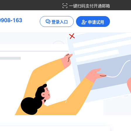
一键扫码支付开通邮箱
8
0
-
1
9
0
6
3
3
登录入口
申请试用
6