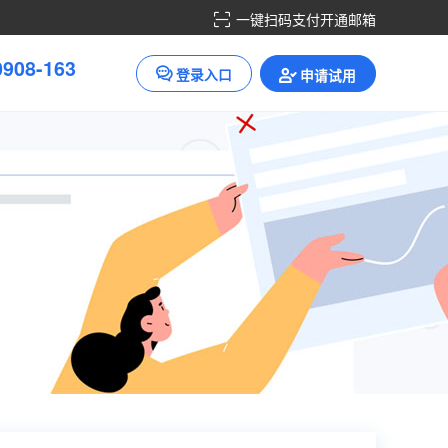
一键扫码支付开通邮箱
0
9
0
8
-
1
6
3
登录入口
申请试用