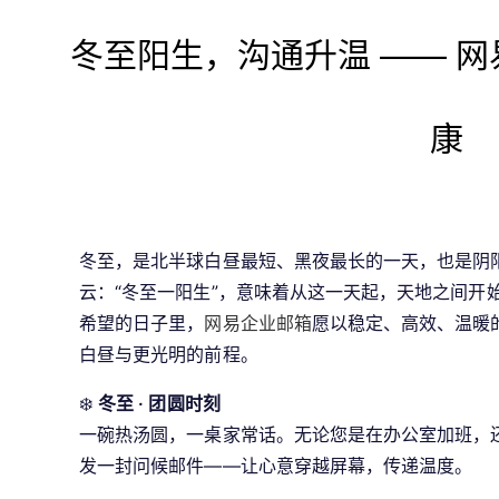
冬至阳生，沟通升温 —— 
康
冬至，是北半球白昼最短、黑夜最长的一天，也是阴
云：“冬至一阳生”，意味着从这一天起，天地之间开
希望的日子里，
网易企业邮箱
愿以稳定、高效、温暖
白昼与更光明的前程。
❄️ 
冬至 · 团圆时刻
一碗热汤圆，一桌家常话。无论您是在办公室加班，
发一封问候邮件——让心意穿越屏幕，传递温度。