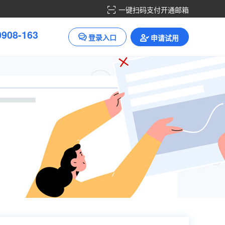
一键扫码支付开通邮箱
0
9
0
8
-
1
6
3
登录入口
申请试用