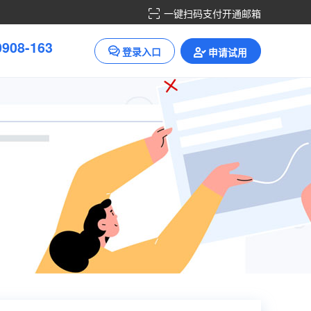
一键扫码支付开通邮箱
0
9
0
8
-
1
6
3
登录入口
申请试用