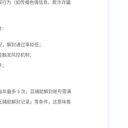
规行为（如传播色情信息、欺诈诈骗
件：
足，解封通过率较低；
能触发风控机制；
件；
。
每年最多 3 次，且辅助解封账号需满
期无辅助解封记录」等条件，这意味着