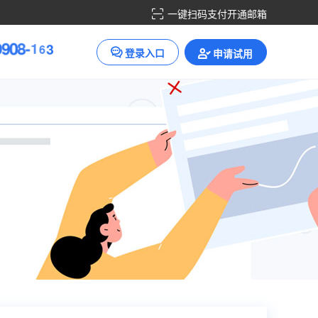
一键扫码支付开通邮箱
0
9
0
8
-
1
6
3
登录入口
申请试用