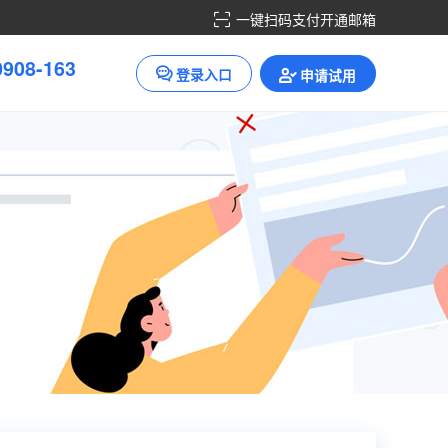
一键扫码支付开通邮箱
3
6
1
0
9
0
8
-
登录入口
申请试用