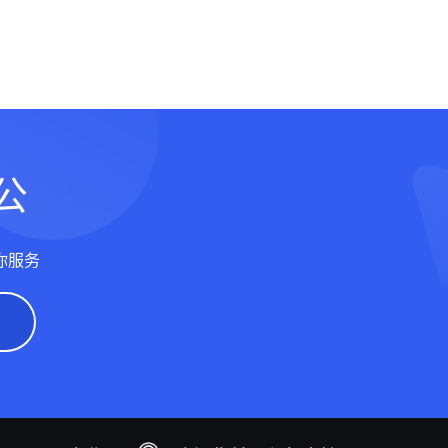
公
你服务