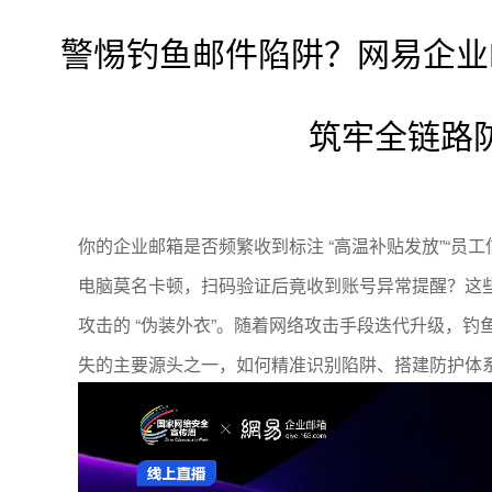
警惕钓鱼邮件陷阱？网易企业邮
筑牢全链路
你的企业邮箱是否频繁收到标注 “高温补贴发放”“员工
电脑莫名卡顿，扫码验证后竟收到账号异常提醒？这些看
攻击的 “伪装外衣”。随着网络攻击手段迭代升级，
失的主要源头之一，如何精准识别陷阱、搭建防护体