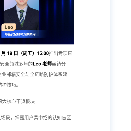
9 月 19 日（周五）15:00
推出专项直
 安全领域多年的
Leo 老师
坐镇分
长企业邮箱安全与全链路防护体系建
防护技巧。
四大核心干货板块：
频钓鱼场景，揭露用户易中招的认知盲区