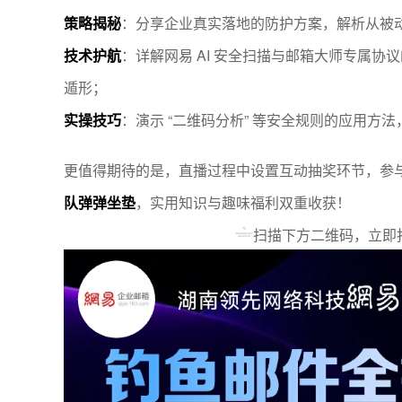
策略揭秘
：分享企业真实落地的防护方案，解析从被
技术护航
：详解网易 AI 安全扫描与邮箱大师专属协议
遁形；
实操技巧
：演示 “二维码分析” 等安全规则的应用方
更值得期待的是，直播过程中设置互动抽奖环节，参
队弹弹坐垫
，实用知识与趣味福利双重收获！
扫描下方二维码，立即