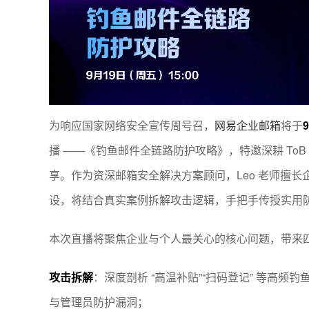
为响应国家网络安全宣传周号召，
网易企业邮箱
将于
播 ——《钓鱼邮件全链路防护攻略》，特邀深耕 ToB
享。作为资深邮箱安全解决方案顾问，Leo 老师擅
设，将结合真实案例拆解攻击逻辑，手把手传授实用
本次直播将聚焦企业与个人最关心的核心问题，带来
攻击拆解
：深度剖析 “高温补贴”“扫码登记” 等高
与管理员防护漏洞；