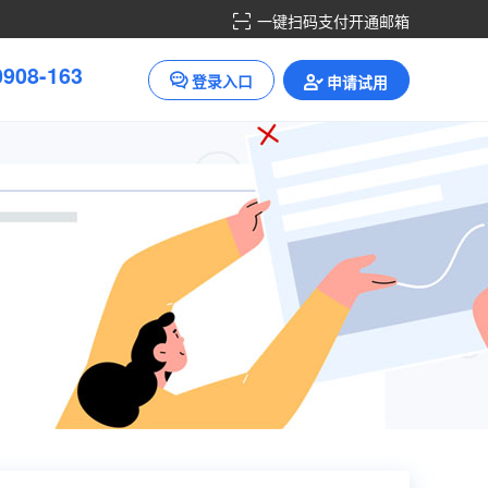
一键扫码支付开通邮箱
0
9
0
8
-
1
6
3
登录入口
申请试用