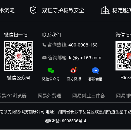
技术沉淀
双证守护极致安全
稳定服务
微信扫一扫
联系我们
微信扫
咨询热线:
400-0908-163
咨询邮箱:
kf@ym163.com
Rick
微信公众号
微信公众号
官方微博
客服会话
网易ZC浏览器
网易外贸通
网易创业三件套
网易邮
南领先网络科技有限公司
地址：湖南省长沙市岳麓区咸嘉湖街道金星中路43
湘ICP备19008536号-4