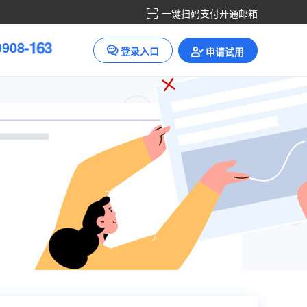
一键扫码支付开通邮箱
0
9
0
8
-
1
6
3
登录入口
申请试用