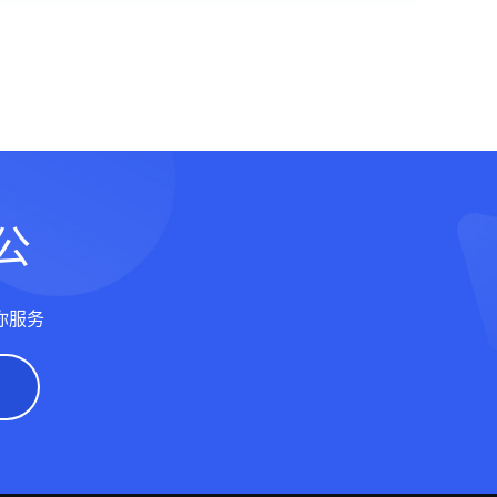
公
你服务