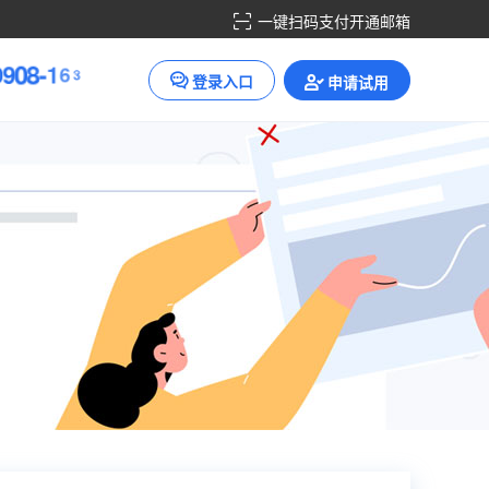
一键扫码支付开通邮箱
0
9
0
8
-
1
6
3
登录入口
申请试用