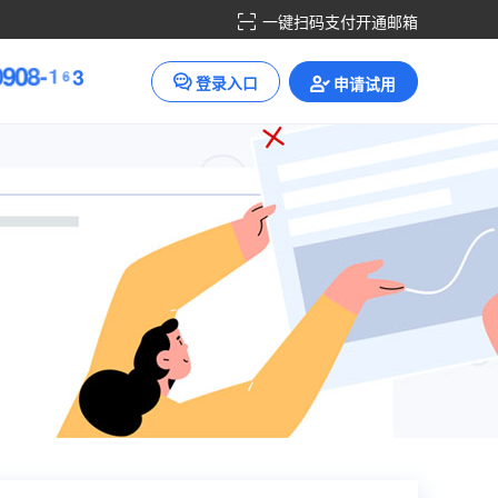
一键扫码支付开通邮箱
0
9
0
8
-
1
6
3
登录入口
申请试用