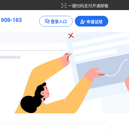
一键扫码支付开通邮箱
3
6
8
-
1
0
9
0
登录入口
申请试用