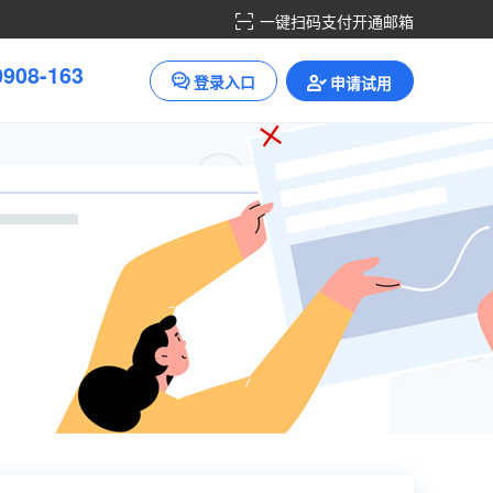
一键扫码支付开通邮箱
0
9
0
8
-
1
6
3
登录入口
申请试用