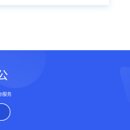
公
你服务