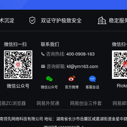
技术沉淀
双证守护极致安全
稳定服务
微信扫一扫
联系我们
微信扫
咨询热线:
400-0908-163
咨询邮箱:
kf@ym163.com
Rick
微信公众号
微信公众号
官方微博
客服会话
网易ZC浏览器
网易外贸通
网易创业三件套
网易邮
南领先网络科技有限公司
地址：湖南省长沙市岳麓区咸嘉湖街道金星中路43