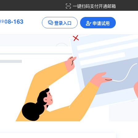
一键扫码支付开通邮箱
3
-
1
6
8
0
0
9
登录入口
申请试用