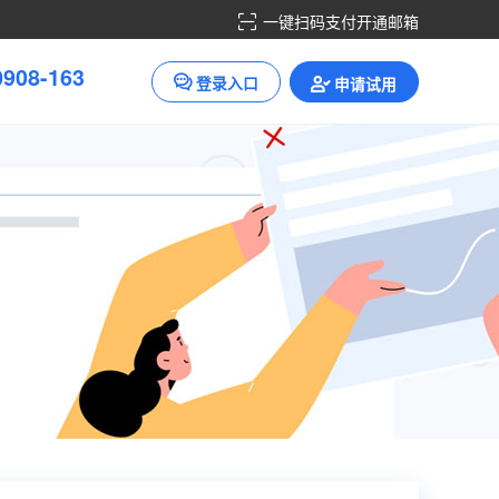
一键扫码支付开通邮箱
0
9
0
8
-
1
6
3
登录入口
申请试用