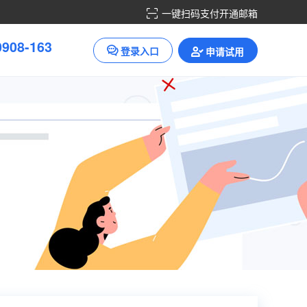
一键扫码支付开通邮箱
0
9
0
8
-
1
6
3
登录入口
申请试用