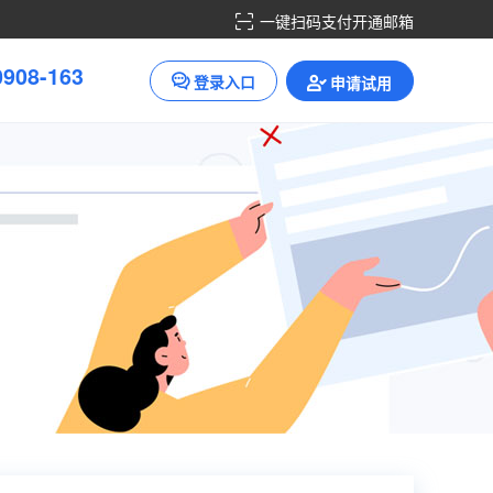
一键扫码支付开通邮箱
0
9
0
8
-
1
6
3
登录入口
申请试用