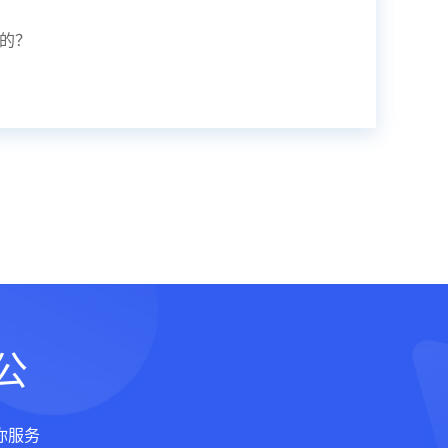
的？
公
你服务